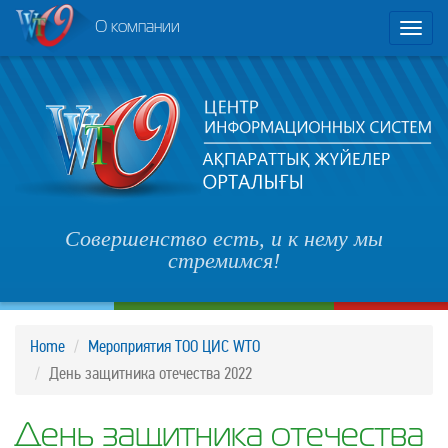
О компании
Toggl
naviga
Совершенство есть, и к нему мы
стремимся!
Home
Мероприятия ТОО ЦИС WTO
День защитника отечества 2022
День защитника отечества