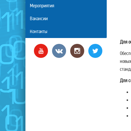
Мероприятия
Вакансии
Контакты
Для о
Обесп
новых
станд
Для с