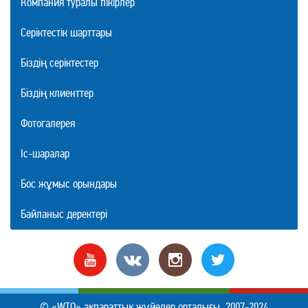
Компания туралы пікірлер
Серіктестік шарттары
Біздің серіктестер
Біздің клиенттер
Фотогалерея
Іс-шаралар
Бос жұмыс орындары
Байланыс деректері
© «WTO» ақпараттық жүйелер орталығы, 2007-2024