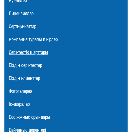
Куәліктер
Лицензиялар
Сертификаттар
Компания туралы пікірлер
Серіктестік шарттары
Біздің серіктестер
Біздің клиенттер
Фотогалерея
Іс-шаралар
Бос жұмыс орындары
Байланыс деректері