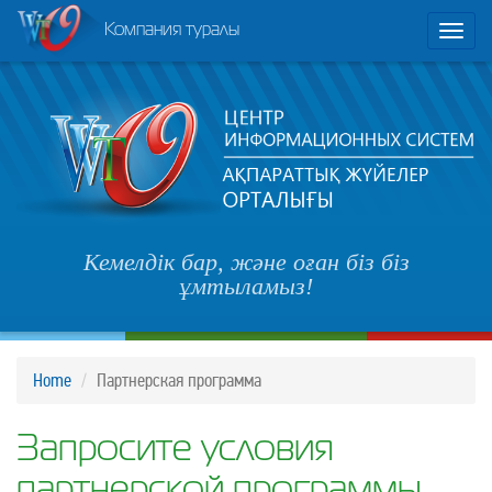
Компания туралы
Toggl
naviga
Кемелдік бар, және оған біз біз
ұмтыламыз!
Home
Партнерская программа
Запросите условия
партнерской программы