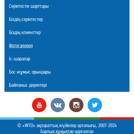
Серіктестік шарттары
Біздің серіктестер
Біздің клиенттер
Фотогалерея
Іс-шаралар
Бос жұмыс орындары
Байланыс деректері
© «WTO» ақпараттық жүйелер орталығы, 2007-2024
Барлық құқықтар қорғалған