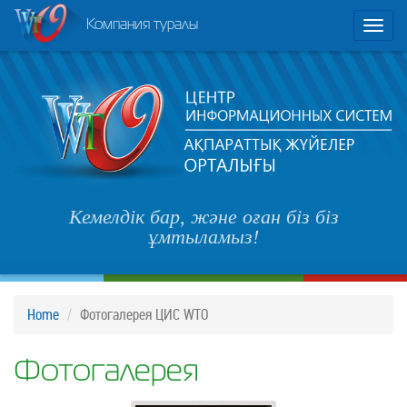
Компания туралы
Toggl
naviga
Кемелдік бар, және оған біз біз
ұмтыламыз!
Home
Фотогалерея ЦИС WTO
Фотогалерея