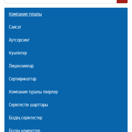
Компания туралы
Саясат
Аутсорсинг
Куәліктер
Лицензиялар
Сертификаттар
Компания туралы пікірлер
Серіктестік шарттары
Біздің серіктестер
Біздің клиенттер