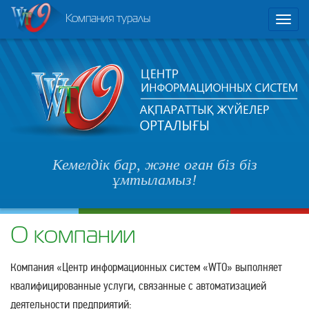
Компания туралы
Toggl
naviga
Кемелдік бар, және оған біз біз
ұмтыламыз!
О компании
Компания «Центр информационных систем «WTO» выполняет
квалифицированные услуги, связанные с автоматизацией
деятельности предприятий: