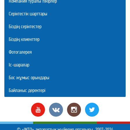
Компания туралы пікірлер
Серіктестік шарттары
Біздің серіктестер
Біздің клиенттер
Фотогалерея
Іс-шаралар
Бос жұмыс орындары
Байланыс деректері
© «WTO» ақпараттық жүйелер орталығы, 2007-2024