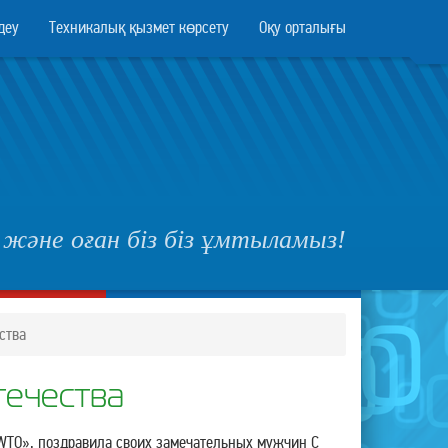
деу
Техникалық қызмет көрсету
Оқу орталығы
, және оған біз біз ұмтыламыз!
ства
течества
WTO», поздравила своих замечательных мужчин С