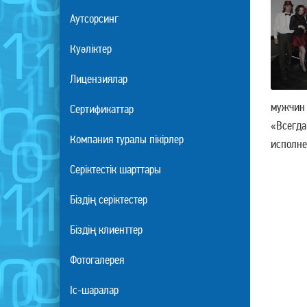
Аутсорсинг
Куәліктер
Лицензиялар
мужчин 
Сертификаттар
«Всегда
Компания туралы пікірлер
исполне
Серіктестік шарттары
Біздің серіктестер
Біздің клиенттер
Фотогалерея
Іс-шаралар