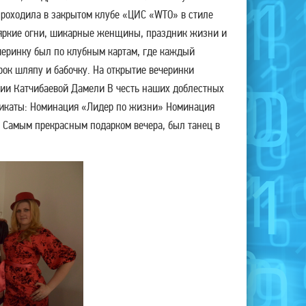
проходила в закрытом клубе «ЦИС «WТО» в стиле
, яркие огни, шикарные женщины, праздник жизни и
черинку был по клубным картам, где каждый
ок шляпу и бабочку. На открытие вечеринки
нии Катчибаевой Дамели В честь наших доблестных
фикаты: Номинация «Лидер по жизни» Номинация
Самым прекрасным подарком вечера, был танец в