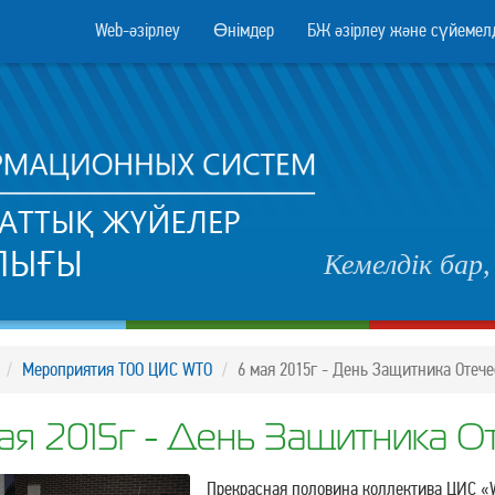
Web-әзірлеу
Өнімдер
БЖ әзірлеу және сүйемел
Кемелдік бар
Мероприятия ТОО ЦИС WTO
6 мая 2015г - День Защитника Отече
ая 2015г - День Защитника О
Прекрасная половина коллектива ЦИС «