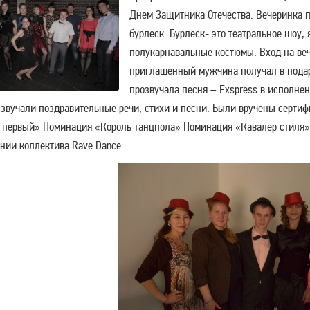
Днем Защитника Отечества. Вечеринка 
бурлеск. Бурлеск- это театральное шоу
полукарнавальные костюмы. Вход на ве
приглашенный мужчина получал в подар
прозвучала песня – Exspress в исполне
звучали поздравительные речи, стихи и песни. Были вручены серти
 первый» Номинация «Король танцпола» Номинация «Кавалер стиля» 
нии коллектива Rave Dance