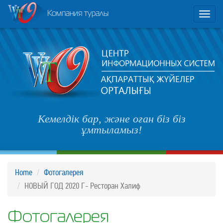
Компания туралы
Toggl
naviga
Кемелдік бар, және оған біз біз
ұмтыламыз!
Home
Фотогалерея
НОВЫЙ ГОД 2020 Г- Ресторан Халиф
Фотогалерея