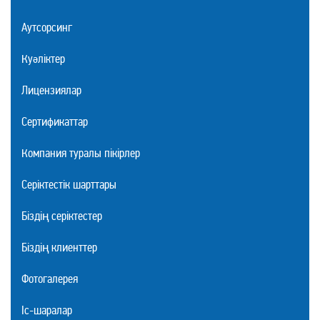
Аутсорсинг
Куәліктер
Лицензиялар
Сертификаттар
Компания туралы пікірлер
Серіктестік шарттары
Біздің серіктестер
Біздің клиенттер
Фотогалерея
Іс-шаралар